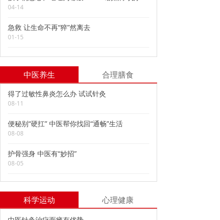
04-14
急救 让生命不再“猝”然离去
01-15
中医养生
合理膳食
得了过敏性鼻炎怎么办 试试针灸
08-11
便秘别“硬扛” 中医帮你找回“通畅”生活
08-08
护骨强身 中医有“妙招”
08-05
科学运动
心理健康
中医针灸治疗面瘫有优势