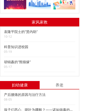
家风家教
袁隆平院士的“贤内助”
10-12
科普知识进校园
05-19
胡锦矗的“熊猫缘”
05-17
妇幼健康
养老
产后腰痛的原因与治疗方法
08-05
孩子们恶心、呕吐为哪般？——诺如病毒的预防与应对