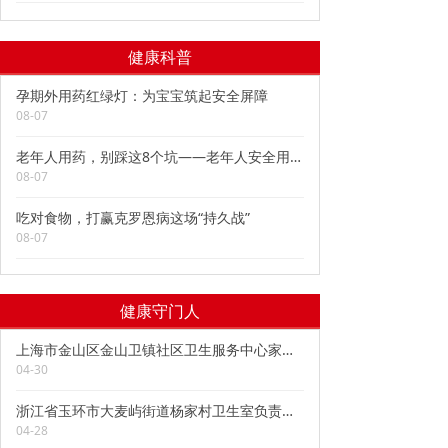
健康科普
孕期外用药红绿灯：为宝宝筑起安全屏障
08-07
老年人用药，别踩这8个坑——老年人安全用药科普
08-07
吃对食物，打赢克罗恩病这场“持久战”
08-07
健康守门人
上海市金山区金山卫镇社区卫生服务中心家庭医生孔令强陪伴与倾听是一味“良药”
04-30
浙江省玉环市大麦屿街道杨家村卫生室负责人赵碧 车轮丈量医者仁心 山路见证无悔坚守
04-28