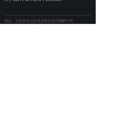
地址：北京市丰台区花乡郑王坟万柳桥97号
南院B10-01A 邮编：100070
zgjtbbjb@vip.163.com
E-mail：
电话：010-63729029（办公室）
010-63720729（事业发展中心）
互联网新闻信息服务许可证 10120180020
京ICP备17007654号-1
京公网安备 11010602130063号
违法及不良信息举报电话：010-63729783
违法及不良信息举报邮箱：
xingzheng@cfnews.org.cn
官方微博
官方微信