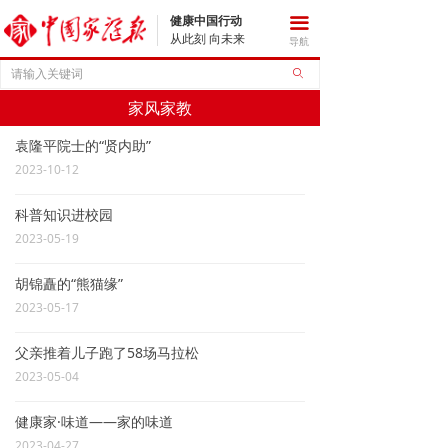
健康中国行动
끀
从此刻 向未来
导航
ꄙ
家风家教
袁隆平院士的“贤内助”
2023-10-12
科普知识进校园
2023-05-19
胡锦矗的“熊猫缘”
2023-05-17
父亲推着儿子跑了58场马拉松
2023-05-04
健康家·味道——家的味道
2023-04-27