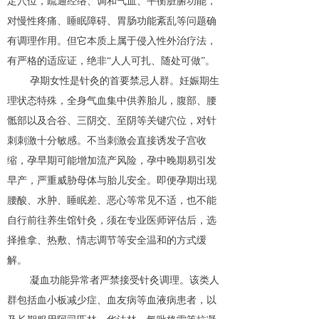
定穴位，疏通经络、调和气血、平衡脏腑功能，
对慢性疼痛、睡眠障碍、胃肠功能紊乱等问题确
有调理作用。但它本质上属于侵入性外治疗法，
有严格的适应证，绝非“人人可扎、随处可做”。
孕期女性是针灸的首要禁忌人群。妊娠期生
理状态特殊，全身气血集中供养胎儿，腹部、腰
骶部以及合谷、三阴交、至阴等关键穴位，对针
刺刺激十分敏感。不当刺激会直接诱发子宫收
缩，孕早期可能增加流产风险，孕中晚期易引发
早产，严重威胁母体与胎儿安全。即便孕期出现
腰酸、水肿、睡眠差、恶心等常见不适，也不能
自行前往养生馆针灸，须在专业医师评估后，选
择推拿、热敷、情志调节等安全温和的方式缓
解。
凝血功能异常者严禁接受针灸调理。该类人
群包括血小板减少症、血友病等血液病患者，以