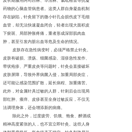
及长期服用阿司匹林、华法林、氯吡格雷等抗凝
药物的心脑血管病患者。这类人群自身凝血机制
存在缺陷，针灸留下的微小针孔会损伤皮下毛细
血管，却无法快速凝血闭合，轻者出现大面积皮
下瘀斑、局部肿胀疼痛，重者形成深部肌肉血
肿，甚至引发内脏出血等危及生命的情况。
皮肤存在急性病变时，必须严格禁止针灸。
皮肤有破损、溃疡、细菌感染、湿疹急性发作、
带状疱疹、严重皮炎等问题时，针灸会直接破坏
皮肤屏障，导致外界病菌入侵，加重局部炎症，
还可能让感染范围扩散，延长病程、加重痛苦。
此外，对金属针具过敏的人群，针刺后会出现局
部红肿、瘙痒、皮疹甚至全身过敏反应，不仅无
法调理身体，还会增添新的病痛。
除此之外，过度疲劳、饥饿、饱食、醉酒或
精神高度紧张的人，也不宜立即针灸。这些人身