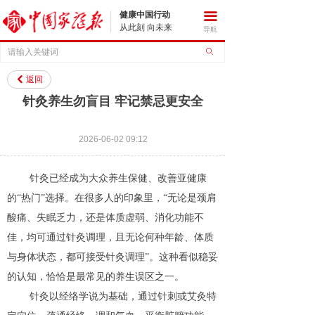
健康中国行动
끀
从此刻 向未来
导航
ꄙ
返回
낒
针灸养生勿盲目 牢记禁忌更安全
2026-06-02
09:12
针灸已经成为大众养生保健、改善亚健康
的“热门”选择。在很多人的印象里，“无论是颈肩
酸痛、失眠乏力，还是体质虚弱、消化功能不
佳，均可通过针灸调理，且无论何种年龄、体质
与身体状态，都可接受针灸调理”。这种看似稳妥
的认知，恰恰是最常见的养生误区之一。
针灸以经络学说为基础，通过针刺或艾灸特