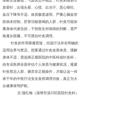
体耐受度极低，气血状态不稳定，针灸刺激易引
发晕针，出现头晕、心慌、出冷汗、恶心呕吐、
血压下降等不适。体质极度虚弱、严重心脑血管
疾病未控制、肝肾功能衰竭的人群，针灸可能加
重身体代谢负担，干扰医生对病情的判断，需严
格遵从医嘱，不可擅自针灸调理。
针灸的作用毋庸置疑，但该疗法存在明确的
适用边界与禁忌。想要通过针灸改善体质、缓解
身体不适，需选择正规医院的中医科或针灸科，
由专业医师全面评估个人体质与健康状况，规避
针灸禁忌人群、摒弃非正规操作，才能让这一传
承千年的中医疗法安全发挥调理功效，真正为大
众健康保驾护航。
文/蒲红梅（淄博市淄川区医院针灸科）