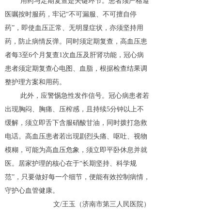
用药与定期复查是关键环节。患者须严格遵
医嘱按时服药，牢记“不可漏服、不可擅自停
药”，即使血压正常、无明显症状，亦须坚持用
药，防止病情反弹。同时须定期复查，高血压患
者每3至6个月复查1次血压及肝肾功能，冠心病
患者须定期复查心电图、血脂，根据检查结果调
整护理方案和用药。
此外，应警惕急性发作信号。冠心病患者若
出现胸闷、胸痛、压榨感，且持续5分钟以上不
缓解，须立即舌下含服硝酸甘油，同时拨打急救
电话。高血压患者若出现剧烈头痛、呕吐、视物
模糊，可能为高血压危象，须立即平卧休息并就
医。居家护理的核心在于“长期坚持、科学规
范”，只要做好每一个细节，便能有效控制病情，
守护心血管健康。
文/王玉（济南市第三人民医院）