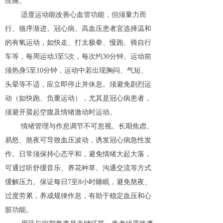
绞痛。
适度运动能改善心血管功能，但须量力而
行、循序渐进。冠心病、高血压患者宜选择温和
的有氧运动，如快走、打太极拳、慢跑、骑自行
车等，每周运动3至5次，每次约30分钟。运动前
须热身5至10分钟，运动中若出现胸闷、气短、
头晕等不适，应立即停止并休息。须避免剧烈运
动（如快跑、负重运动），尤其是冠心病患者，
须避开晨起空腹及情绪激动时运动。
情绪管理与作息调节不可忽视。长期焦虑、
易怒、熬夜可导致血压波动，诱发冠心病急性发
作。日常须保持心态平和，避免情绪大起大落，
可通过听舒缓音乐、养花种草、沟通交流等方式
缓解压力。保证每日7至8小时睡眠，避免熬夜、
过度劳累，养成规律作息，有助于稳定血压和心
脏功能。