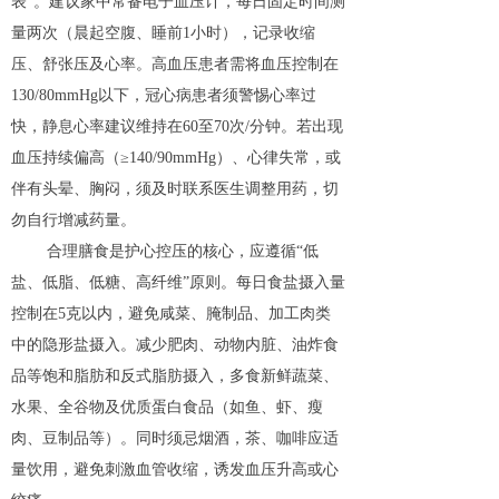
表”。建议家中常备电子血压计，每日固定时间测
量两次（晨起空腹、睡前1小时），记录收缩
压、舒张压及心率。高血压患者需将血压控制在
130/80mmHg以下，冠心病患者须警惕心率过
快，静息心率建议维持在60至70次/分钟。若出现
血压持续偏高（≥140/90mmHg）、心律失常，或
伴有头晕、胸闷，须及时联系医生调整用药，切
勿自行增减药量。
合理膳食是护心控压的核心，应遵循“低
盐、低脂、低糖、高纤维”原则。每日食盐摄入量
控制在5克以内，避免咸菜、腌制品、加工肉类
中的隐形盐摄入。减少肥肉、动物内脏、油炸食
品等饱和脂肪和反式脂肪摄入，多食新鲜蔬菜、
水果、全谷物及优质蛋白食品（如鱼、虾、瘦
肉、豆制品等）。同时须忌烟酒，茶、咖啡应适
量饮用，避免刺激血管收缩，诱发血压升高或心