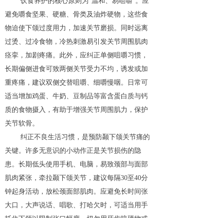
饮食养护的核心原则为“温和、易咀嚼”。应
避免嚼食坚果、硬糖、骨类及油炸硬物，这些食
物迫使下颌过度用力，加速关节磨损。同时远离
过烫、过冷食物，冷热刺激易引发关节周围肌肉
痉挛，加剧疼痛。此外，应纠正单侧咀嚼习惯，
长期偏侧进食可致两侧关节受力不均，诱发或加
重疼痛，建议双侧交替咀嚼、细嚼慢咽。日常可
适当增加鸡蛋、牛奶、豆制品等富含蛋白质与钙
质的食物摄入，有助于增强关节周围肌力，保护
关节软骨。
纠正不良生活习惯，是预防颞下颌关节痛的
关键。许多无意识的小动作正是关节损伤的隐
患。长期低头使用手机、电脑，易致颈部与面部
肌肉紧张，牵拉颞下颌关节，建议每隔30至40分
钟起身活动，放松颈面部肌肉。应避免长时间张
大口，大声说话、唱歌、打哈欠时，可适当用手