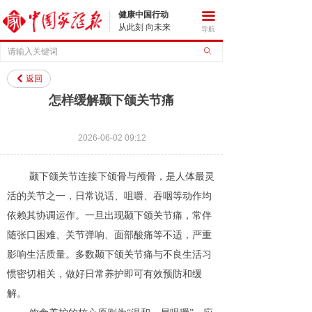
健康中国行动
끀
从此刻 向未来
导航
ꄙ
返回
낒
怎样缓解颞下颌关节痛
2026-06-02
09:12
颞下颌关节连接下颌骨与颅骨，是人体最灵
活的关节之一，日常说话、咀嚼、吞咽等动作均
依赖其协调运作。一旦出现颞下颌关节痛，常伴
随张口困难、关节弹响、面部酸痛等不适，严重
影响生活质量。多数颞下颌关节痛与不良生活习
惯密切相关，做好日常养护即可有效预防和缓
解。