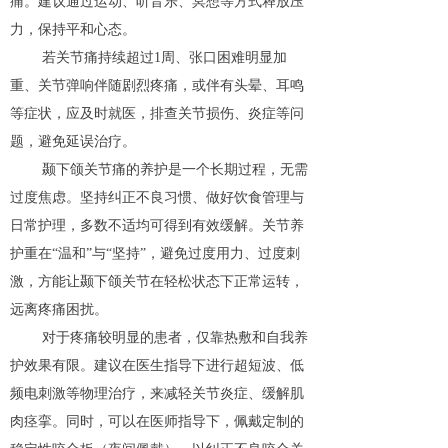
痛。建议通过运动、听音乐、冥想等方式释放压
力，保持平和心态。
若关节痛持续超过1周、张口困难明显加
重、关节弹响伴随剧烈疼痛，或伴有头晕、耳鸣
等症状，应及时就医，排查关节损伤、炎症等问
题，避免延误治疗。
颞下颌关节痛的养护是一个长期过程，无需
过度焦虑。坚持纠正不良习惯、做好饮食管理与
日常护理，多数不适均可得到有效缓解。关节养
护重在“温和”与“坚持”，避免过度用力、过度刺
激，方能让颞下颌关节在轻松状态下正常运转，
远离疼痛困扰。
对于疼痛较明显的患者，仅靠热敷和自我养
护效果有限。建议在医生指导下进行超短波、低
频电刺激等物理治疗，来减轻关节炎症、缓解肌
肉痉挛。同时，可以在医师指导下，佩戴定制的