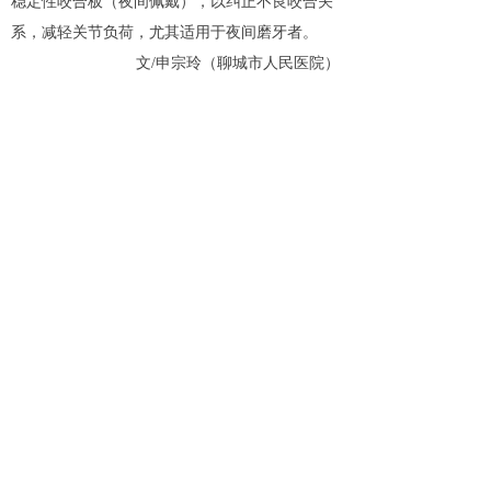
稳定性咬合板（夜间佩戴），以纠正不良咬合关
系，减轻关节负荷，尤其适用于夜间磨牙者。
文/申宗玲（聊城市人民医院）