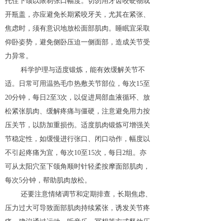
托住下颌以限制张口幅度。切勿用牙齿咬硬物或
开瓶盖，亦应避免长期紧咬牙关，尤其在紧张、
焦虑时，须有意识地放松面部肌肉。睡眠宜采取
仰卧姿势，避免侧卧压迫一侧面部，造成关节受
力异常。
科学护理与适度锻炼，能有效缓解关节不
适。日常可用温热毛巾热敷关节部位，每次15至
20分钟，每日2至3次，以促进局部血液循环、放
松紧张肌肉、缓解疼痛与僵硬，注意避免用力按
压关节，以防加重损伤。适度肌肉锻炼可增强关
节稳定性，如缓慢进行张口、闭口动作，幅度以
不引起疼痛为宜，每次10至15次，每日2组。亦
可从太阳穴至下颌角顺时针轻柔按摩面部肌肉，
每次5分钟，帮助肌肉放松。
还要注意情绪调节和定期排查，长期焦虑、
压力过大可导致面部肌肉持续紧张，诱发关节疼