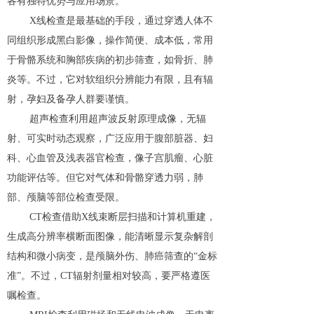
各有独特优势与应用场景。
X线检查是最基础的手段，通过穿透人体不
同组织形成黑白影像，操作简便、成本低，常用
于骨骼系统和胸部疾病的初步筛查，如骨折、肺
炎等。不过，它对软组织分辨能力有限，且有辐
射，孕妇及备孕人群要谨慎。
超声检查利用超声波反射原理成像，无辐
射、可实时动态观察，广泛应用于腹部脏器、妇
科、心血管及浅表器官检查，像子宫肌瘤、心脏
功能评估等。但它对气体和骨骼穿透力弱，肺
部、颅脑等部位检查受限。
CT检查借助X线束断层扫描和计算机重建，
生成高分辨率横断面图像，能清晰显示复杂解剖
结构和微小病变，是颅脑外伤、肺癌筛查的“金标
准”。不过，CT辐射剂量相对较高，要严格遵医
嘱检查。