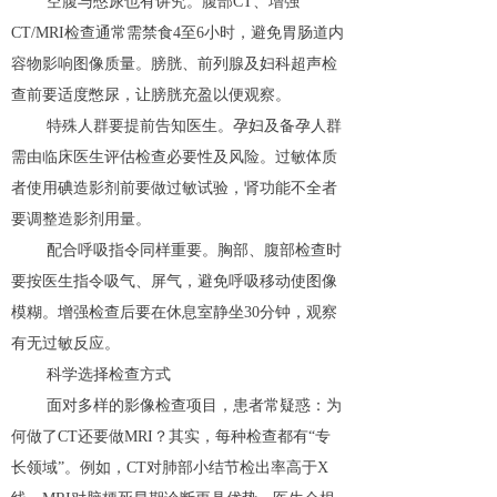
空腹与憋尿也有讲究。腹部CT、增强
CT/MRI检查通常需禁食4至6小时，避免胃肠道内
容物影响图像质量。膀胱、前列腺及妇科超声检
查前要适度憋尿，让膀胱充盈以便观察。
特殊人群要提前告知医生。孕妇及备孕人群
需由临床医生评估检查必要性及风险。过敏体质
者使用碘造影剂前要做过敏试验，肾功能不全者
要调整造影剂用量。
配合呼吸指令同样重要。胸部、腹部检查时
要按医生指令吸气、屏气，避免呼吸移动使图像
模糊。增强检查后要在休息室静坐30分钟，观察
有无过敏反应。
科学选择检查方式
面对多样的影像检查项目，患者常疑惑：为
何做了CT还要做MRI？其实，每种检查都有“专
长领域”。例如，CT对肺部小结节检出率高于X