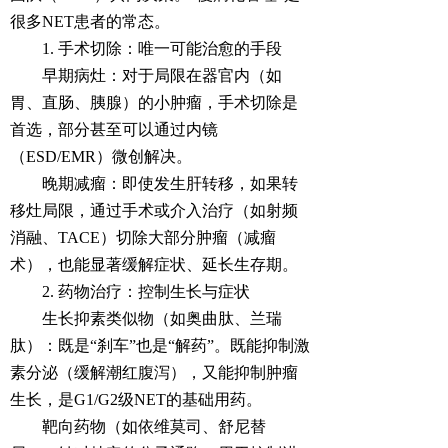
很多NET患者的常态。
1. 手术切除：唯一可能治愈的手段
早期病灶：对于局限在器官内（如
胃、直肠、胰腺）的小肿瘤，手术切除是
首选，部分甚至可以通过内镜
（ESD/EMR）微创解决。
晚期减瘤：即使发生肝转移，如果转
移灶局限，通过手术或介入治疗（如射频
消融、TACE）切除大部分肿瘤（减瘤
术），也能显著缓解症状、延长生存期。
2. 药物治疗：控制生长与症状
生长抑素类似物（如奥曲肽、兰瑞
肽）：既是“刹车”也是“解药”。既能抑制激
素分泌（缓解潮红腹泻），又能抑制肿瘤
生长，是G1/G2级NET的基础用药。
靶向药物（如依维莫司、舒尼替