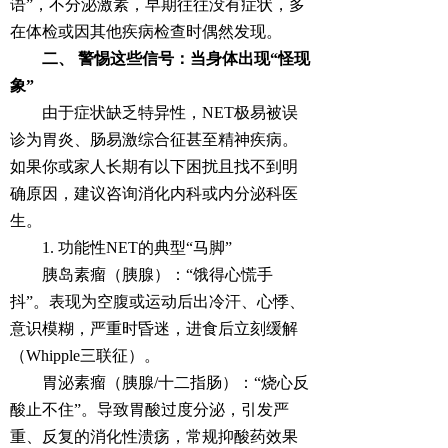
语”，不分泌激素，早期往往没有症状，多
在体检或因其他疾病检查时偶然发现。
二、 警惕这些信号：当身体出现“怪现
象”
由于症状缺乏特异性，NET极易被误
诊为胃炎、肠易激综合征甚至精神疾病。
如果你或家人长期有以下困扰且找不到明
确原因，建议咨询消化内科或内分泌科医
生。
1. 功能性NET的典型“马脚”
胰岛素瘤（胰腺）：“饿得心慌手
抖”。表现为空腹或运动后出冷汗、心悸、
意识模糊，严重时昏迷，进食后立刻缓解
（Whipple三联征）。
胃泌素瘤（胰腺/十二指肠）：“烧心反
酸止不住”。导致胃酸过度分泌，引发严
重、反复的消化性溃疡，常规抑酸药效果