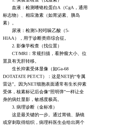
血液：检测嗜铬粒蛋白A（CgA，通用
标志物）、相应激素（如胃泌素、胰岛
素）。
尿液：检测5-羟吲哚乙酸（5-
HIAA），用于诊断类癌综合征。
2. 影像学检查（找位置）
CT/MRI：常规扫描，看肿瘤大小、位
置及有无肝转移。
生长抑素受体显像（如Ga-68
DOTATATE PET/CT）：这是NET的“专属
雷达”。因为NET细胞表面通常有生长抑素
受体，核素标记后会像“照明弹”一样让全
身的病灶显影，敏感度极高。
3. 病理诊断（金标准）
这是最关键的一步。通过胃镜、肠镜
或穿刺取得组织，病理科医生会给出两个