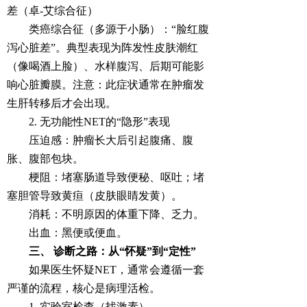
差（卓-艾综合征）
类癌综合征（多源于小肠）：“脸红腹
泻心脏差”。典型表现为阵发性皮肤潮红
（像喝酒上脸）、水样腹泻、后期可能影
响心脏瓣膜。注意：此症状通常在肿瘤发
生肝转移后才会出现。
2. 无功能性NET的“隐形”表现
压迫感：肿瘤长大后引起腹痛、腹
胀、腹部包块。
梗阻：堵塞肠道导致便秘、呕吐；堵
塞胆管导致黄疸（皮肤眼睛发黄）。
消耗：不明原因的体重下降、乏力。
出血：黑便或便血。
三、 诊断之路：从“怀疑”到“定性”
如果医生怀疑NET，通常会遵循一套
严谨的流程，核心是病理活检。
1. 实验室检查（找激素）