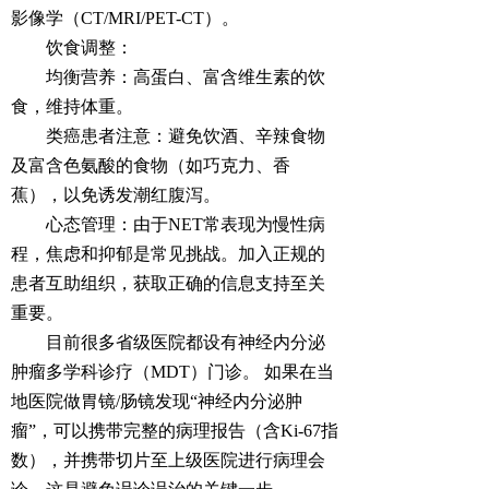
影像学（CT/MRI/PET-CT）。
饮食调整：
均衡营养：高蛋白、富含维生素的饮
食，维持体重。
类癌患者注意：避免饮酒、辛辣食物
及富含色氨酸的食物（如巧克力、香
蕉），以免诱发潮红腹泻。
心态管理：由于NET常表现为慢性病
程，焦虑和抑郁是常见挑战。加入正规的
患者互助组织，获取正确的信息支持至关
重要。
目前很多省级医院都设有神经内分泌
肿瘤多学科诊疗（MDT）门诊。 如果在当
地医院做胃镜/肠镜发现“神经内分泌肿
瘤”，可以携带完整的病理报告（含Ki-67指
数），并携带切片至上级医院进行病理会