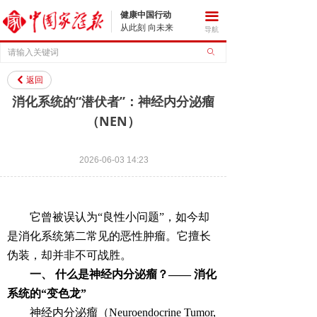
健康中国行动
끀
从此刻 向未来
导航
ꄙ
返回
낒
消化系统的“潜伏者”：神经内分泌瘤
（NEN）
2026-06-03
14:23
它曾被误认为“良性小问题”，如今却
是消化系统第二常见的恶性肿瘤。它擅长
伪装，却并非不可战胜。
一、 什么是神经内分泌瘤？—— 消化
系统的“变色龙”
神经内分泌瘤（Neuroendocrine Tumor,