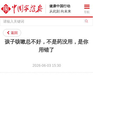
健康中国行动
끀
从此刻 向未来
导航
ꄙ
返回
낒
孩子咳嗽总不好，不是药没用，是你
用错了
2026-06-03
15:30