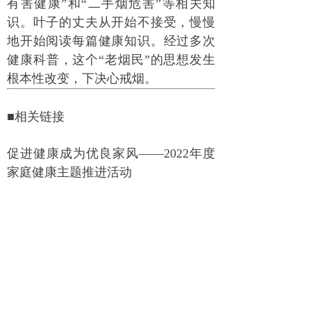
有害健康”和“二手烟危害”等相关知
识。叶子的丈夫从开始不接受，慢慢
地开始阅读每篇健康知识。经过多次
健康科普，这个“老烟民”的思想发生
根本性改变，下决心戒烟。
■相关链接
促进健康成为优良家风——2022年度
家庭健康主题推进活动
为进一步巩固家庭健康促进行动成
效，中国计生协、健康中国行动推进
办、农业农村部、国家卫生健康委、
国家乡村振兴局、国家中医药管理
局、全国妇联决定开展主题为“好家
风，健康行”的2022年度家庭健康主题