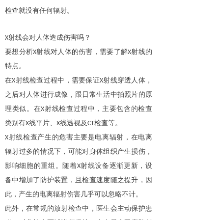
检查就没有任何辐射。
射线会对人体造成伤害吗？
X
要想分析
射线对人体的伤害，需要了解
射线的
X
X
特点。
在
射线检查过程中，需要保证
射线穿透人体，
X
X
之后对人体进行成像，跟日常生活中拍照片的原
理类似。在
射线检查过程中，主要包含的检查
X
类别有
线平片、
线透视及
检查等。
X
X
CT
射线检查产生的危害主要是电离辐射，在电离
X
辐射过多的情况下，可能对身体组织产生损伤，
影响细胞的重组。随着
射线设备逐渐更新，设
X
备中增加了防护装置，且检查速度随之提升，因
此，产生的电离辐射伤害几乎可以忽略不计。
此外，在常规的放射检查中，医生会主动保护患