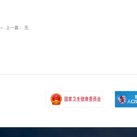
上一篇：
无
ꂃ