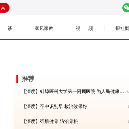
搜索
健 谈
家风家教
视 频
报社
▎
【深度】让中医药走进千家万户
【深度】捐献血液 分享生命
【深度】以妇女健康带动家庭健康
【深度】爱眼日——致敬“光明守护者”
【深度】世界无烟日——共建共享无烟环境
【深度】计生协 齐动员
【深度】健康社区助力健康中国
【深度】签而有约 共享健康
【深度】致敬新时代“最美天使”
【深度】生命教育 “救”在身边
推荐
【深度】科学健身助力老年健康——2023年全国老年健康宣传周
【深度】蚌埠医科大学第一附属医院 为人民健康筑牢坚实防线
【深度】卒中识别早 救治效果好
【深度】强肌健骨 防治骨松